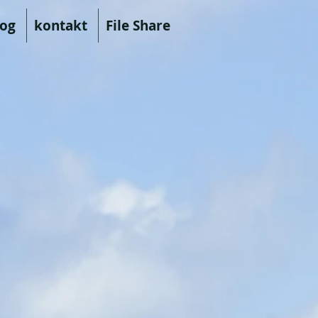
log
kontakt
File Share