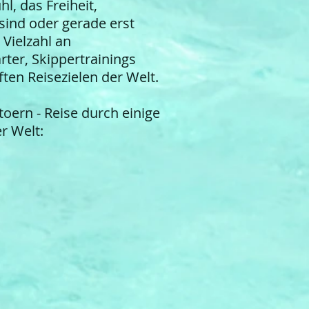
l, das Freiheit,
sind oder gerade erst
 Vielzahl an
rter, Skippertrainings
ten Reisezielen der Welt.
toern - Reise durch einige
r Welt: