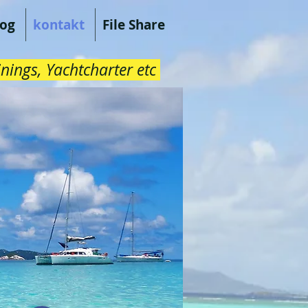
log
kontakt
File Share
nings, Yachtcharter etc