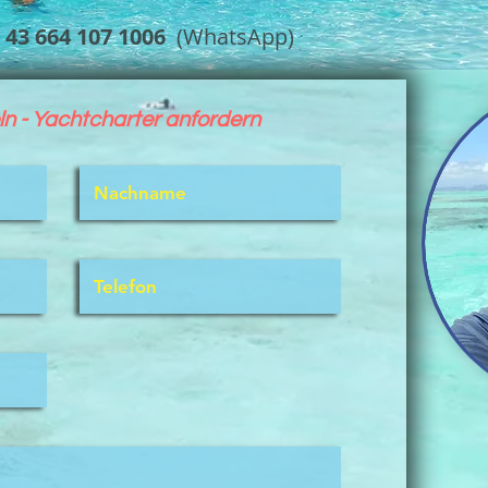
 43 664 107 1006
(WhatsApp)
n - Yachtchart
er anfordern