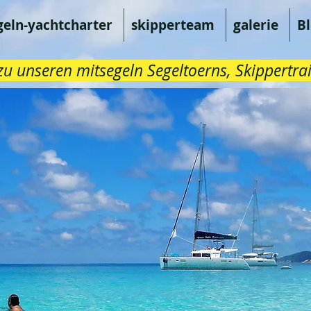
geln-yachtcharter
skipperteam
galerie
B
u unseren mitsegeln Segeltoerns, Skippertrai