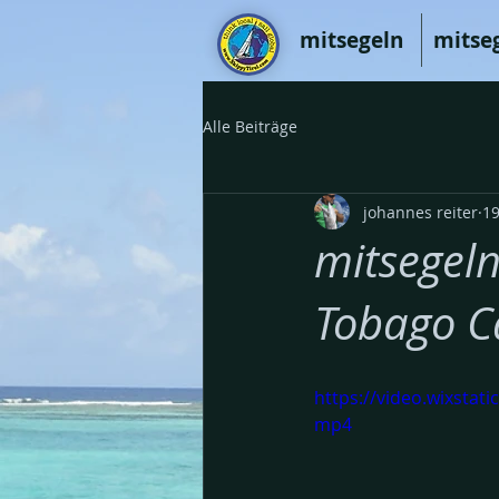
mitsegeln
mitse
Alle Beiträge
johannes reiter
19
mitsegeln
Tobago C
https://video.wixsta
mp4