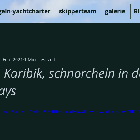
geln-yachtcharter
skipperteam
galerie
B
. Feb. 2021
1 Min. Lesezeit
 Karibik, schnorcheln in 
ays
tic.com/video/76d222_60102eaad8f441258dc4bd0e67b871f1/1