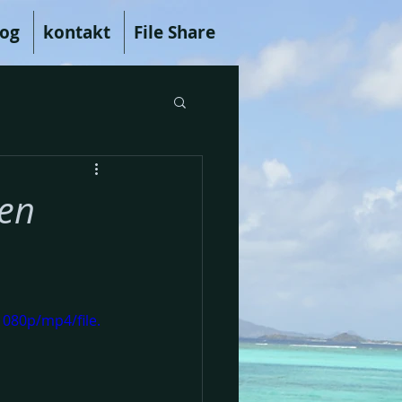
log
kontakt
File Share
den
080p/mp4/file.